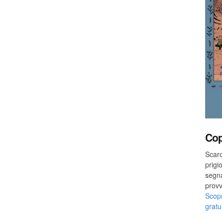
Cop
Scarc
prigi
segn
provv
Scopr
gratu