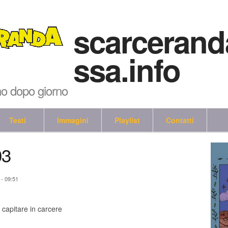
scarcerand
ssa.info
no dopo giorno
Testi
Immagini
Playlist
Contatti
03
 - 09:51
 capitare in carcere