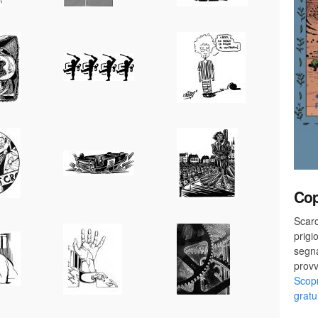
Cop
Scarc
prigi
segn
provv
Scopr
gratu