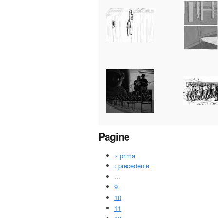
Pagine
« prima
‹ precedente
…
9
10
11