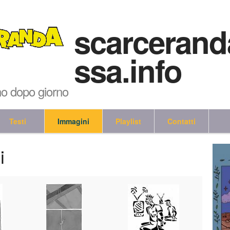
scarcerand
ssa.info
no dopo giorno
Testi
Immagini
Playlist
Contatti
i